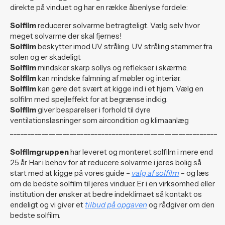
direkte på vinduet og har en række åbenlyse fordele:
Solfilm
reducerer solvarme betragteligt. Vælg selv hvor
meget solvarme der skal fjernes!
Solfilm
beskytter imod UV stråling. UV stråling stammer fra
solen og er skadeligt
Solfilm
mindsker skarp sollys og reflekser i skærme.
Solfilm
kan mindske falmning af møbler og interiør.
Solfilm
kan gøre det svært at kigge ind i et hjem. Vælg en
solfilm med spejleffekt for at begrænse indkig.
Solfilm
giver besparelser i forhold til dyre
ventilationsløsninger som aircondition og klimaanlæg
___________________________________________________________
Solfilmgruppen
har leveret og monteret solfilm i mere end
25 år. Har i behov for at reducere solvarme i jeres bolig så
start med at kigge på vores guide –
valg af solfilm
– og læs
om de bedste solfilm til jeres vinduer. Er i en virksomhed eller
institution der ønsker at bedre indeklimaet så kontakt os
endeligt og vi giver et
tilbud på opgaven
og rådgiver om den
bedste solfilm.