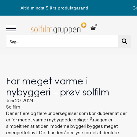
Altid mindst 5 års produktgaranti
Gra
0
For meget varme i
nybyggeri – prøv solfilm
Juni 20, 2024
Solfilm
Der er flere og flere undersøgelser som konkluderer at der
er for meget varme i nybyggede boliger. Årsagen er
simpelthen at at der i moderne byggeri bygges meget
energieffektivt. Det har den åbenlyse fordel at der ikke