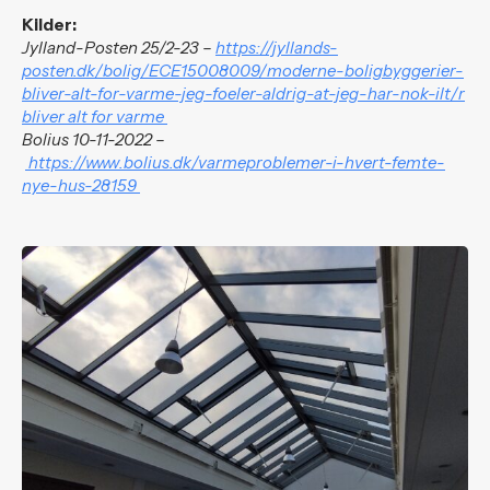
Kilder:
Jylland-Posten 25/2-23 –
https://jyllands-
posten.dk/bolig/ECE15008009/moderne-boligbyggerier-
bliver-alt-for-varme-jeg-foeler-aldrig-at-jeg-har-nok-ilt/r
bliver alt for varme
Bolius 10-11-2022 –
https://www.bolius.dk/varmeproblemer-i-hvert-femte-
nye-hus-28159