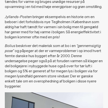
tændes for varme og bruges unødige resurser på
opvarmning i en tid med høje energipriser og grøn omstilling.
Jyllands-Posten
bringer eksempelvis en historie om en
beboer i det forholdsvis nye Teglholmen i København som
aldrig har haft tændt for varmen i sin bolig men til gengæld
har gener med for høj varme i boligen. Så energieffektivitet i
boligen kommer ofte med en pris!
Bolius
beskriver det malerisk som at bo i en
“gennemsigtig
pose”
og påpeger at der er varmeproblemer i op imod hvert
femte danske hus bygget efter år 2000. Denne
undersøgelse peger også på at foruden varmen så klager en
del boligejere i nybyggede huse også over for tør luft i
boligen og 5% er generet af for megen lys i boligen via for
megen lysindfald gennem store vinduer. Der er ganske
enkelt tale om en overophedning af boligen i disse nyere
byggerier.