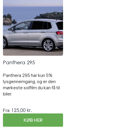
Panthera 295
Panthera 295 har kun 5%
lysgennemgang, og er den
mørkeste solfilm du kan få til
biler.
125,00
kr.
Fra:
KØB HER