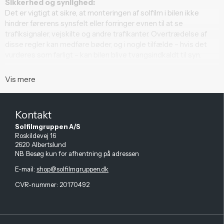
Sikkerhed og synlighed:
Det er vigtigt at sikre, at monteringen af solfilm i bilen ikke
hindrer førerens synsfelt eller forringer evnen til at se
trafiksignaler, vejskilte og andre trafikanter. Overtrædelse af
disse regler kan medføre bøder, og i nogle tilfælde – hvis det
vurderes som farligt – kan bilen blive tvangsindkaldt til syn.
Vis mere
Kontakt
Solfilmgruppen A/S
Roskildevej 16
2620 Albertslund
NB. Besøg kun for afhentning på adressen
E-mail
:
shop@solfilmgruppen.dk
CVR-nummer: 20170492