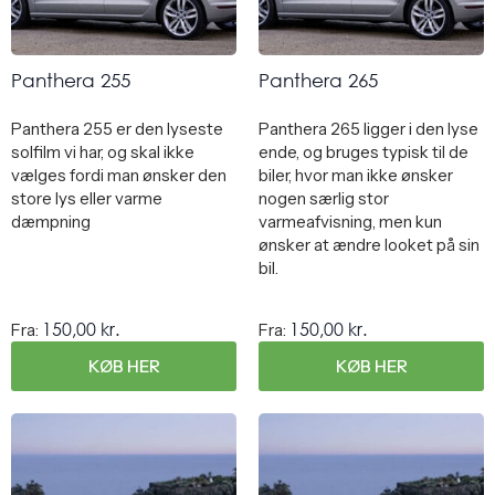
Panthera 255
Panthera 265
Panthera 255 er den lyseste
Panthera 265 ligger i den lyse
solfilm vi har, og skal ikke
ende, og bruges typisk til de
vælges fordi man ønsker den
biler, hvor man ikke ønsker
store lys eller varme
nogen særlig stor
dæmpning
varmeafvisning, men kun
ønsker at ændre looket på sin
bil.
150,00
kr.
150,00
kr.
Fra:
Fra:
KØB HER
KØB HER