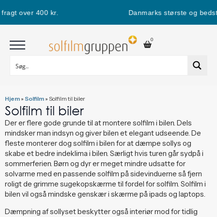
ragt over 400 kr.
Danmarks største og bedste 
0
Hjem
»
Solfilm
»
Solfilm til biler
Solfilm til biler
Der er flere gode grunde til at montere solfilm i bilen. Dels
mindsker man indsyn og giver bilen et elegant udseende. De
fleste monterer dog solfilm i bilen for at dæmpe sollys og
skabe et bedre indeklima i bilen. Særligt hvis turen går sydpå i
sommerferien. Børn og dyr er meget mindre udsatte for
solvarme med en passende solfilm på sidevinduerne så fjern
roligt de grimme sugekopskærme til fordel for solfilm. Solfilm i
bilen vil også mindske genskær i skærme på ipads og laptops.
Dæmpning af sollyset beskytter også interiør mod for tidlig