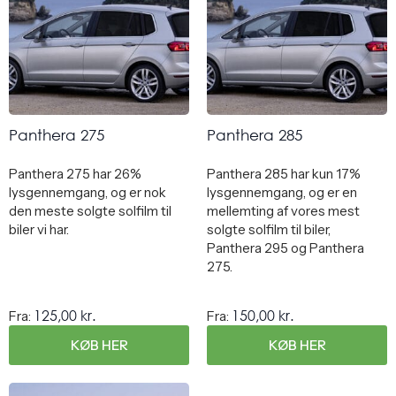
Panthera 275
Panthera 285
Panthera 275 har 26%
Panthera 285 har kun 17%
lysgennemgang, og er nok
lysgennemgang, og er en
den meste solgte solfilm til
mellemting af vores mest
biler vi har.
solgte solfilm til biler,
Panthera 295 og Panthera
275.
125,00
kr.
150,00
kr.
Fra:
Fra:
KØB HER
KØB HER