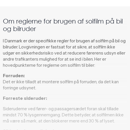
Om reglerne for brugen af solfilm på bil
og bilruder
I Danmark er der specifikke regler for brugen af solfilm på bil og
bilruder. Lovgivningen er fastsat for at sikre, at solfilm ikke
udgør en sikkerhedsrisiko ved at reducere førerens udsyn eller
andre trafikanters mulighed for at se ind i bilen. Her er
hovedpunkterne for reglerne om solfilm til biler:
Forruden:
Det er ikke tilladt at montere solfilm på forruden, da det kan
forringe udsynet.
Forreste sideruder:
Sideruderne ved fører- og passagersædet foran skal tillade
mindst 70 % lysgennemgang. Dette betyder, at solfilmen ikke
må være så mørk, at den blokerer mere end 30 % af lyset.