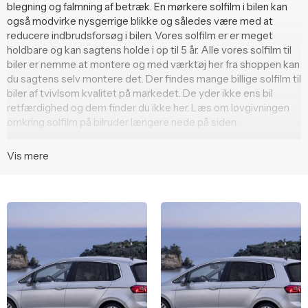
blegning og falmning af betræk. En mørkere solfilm i bilen kan
også modvirke nysgerrige blikke og således være med at
reducere indbrudsforsøg i bilen. Vores solfilm er er meget
holdbare og kan sagtens holde i op til 5 år. Alle vores solfilm til
biler er nemme at montere og med værktøj her fra shoppen kan
du sagtens selv montere det. Der findes mange billige solfilm til
biler af tvivlsom kvalitet på markedet. De yder ikke ens bil
retfærdighed og dem finder du ikke her. Læs om lovgivningen
omkring solfilm på bilruder længere nede på siden.
Vis mere