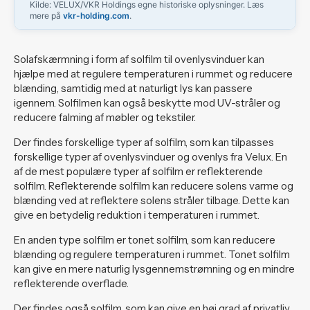
Kilde: VELUX/VKR Holdings egne historiske oplysninger. Læs
mere på
vkr-holding.com
.
Solafskærmning i form af solfilm til ovenlysvinduer kan
hjælpe med at regulere temperaturen i rummet og reducere
blænding, samtidig med at naturligt lys kan passere
igennem. Solfilmen kan også beskytte mod UV-stråler og
reducere falming af møbler og tekstiler.
Der findes forskellige typer af solfilm, som kan tilpasses
forskellige typer af ovenlysvinduer og ovenlys fra Velux. En
af de mest populære typer af solfilm er reflekterende
solfilm. Reflekterende solfilm kan reducere solens varme og
blænding ved at reflektere solens stråler tilbage. Dette kan
give en betydelig reduktion i temperaturen i rummet.
En anden type solfilm er tonet solfilm, som kan reducere
blænding og regulere temperaturen i rummet. Tonet solfilm
kan give en mere naturlig lysgennemstrømning og en mindre
reflekterende overflade.
Der findes også solfilm, som kan give en høj grad af privatliv