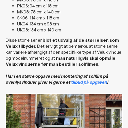
PK06: 94 cm x 118 cm
MK08: 78 cm x 140 cm
SK06: 114 cm x 118 cm
UK04: 134 cm x 98 cm
UK08: 134 cm x 140 cm
Disse størrelser er
blot et udvalg af de størrelser, som
Velux tilbyder.
Det er vigtigt at bemærke, at størrelserne
kan variere afhængigt af den specifikke type af Velux vindue
og modelnummeret og at
man naturligvis skal opmåle
Velux vinduerne før man bestiller solfilmen
.
Har i en større opgave med montering af solfilm på
ovenlysvinduer giver vi gerne et
tilbud på opgaven
!