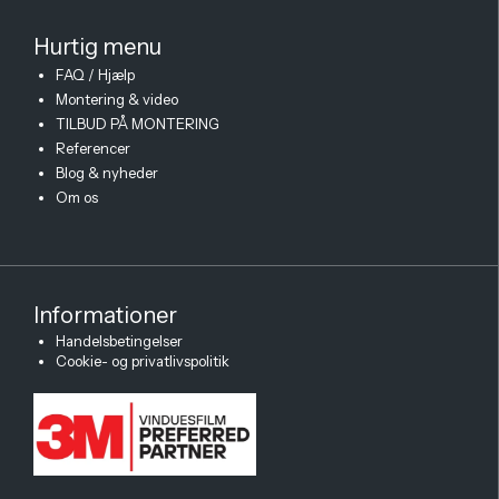
Hurtig menu
FAQ / Hjælp
Montering & video
TILBUD PÅ MONTERING
Referencer
Blog & nyheder
Om os
Informationer
×
Handelsbetingelser
Spørg mig!
Cookie- og privatlivspolitik
Jeg ved alt om solfilm
Har du spørgsmål om varme, blænding
eller den rigtige løsning? Jeg hjælper
dig hurtigt videre, helt uden ventetid.