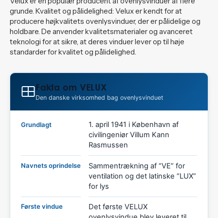
Velux er en populær producent af ovenlysvinduer af flere
grunde. Kvalitet og pålidelighed: Velux er kendt for at
producere højkvalitets ovenlysvinduer, der er pålidelige og
holdbare. De anvender kvalitetsmaterialer og avanceret
teknologi for at sikre, at deres vinduer lever op til høje
standarder for kvalitet og pålidelighed.
Fakta om VELUX
Den danske virksomhed bag ovenlysvinduet
1. april 1941 i København af
Grundlagt
civilingeniør Villum Kann
Rasmussen
Navnets oprindelse
Sammentrækning af “VE” for
ventilation og det latinske “LUX”
for lys
Første vindue
Det første VELUX
ovenlysvindue blev leveret til