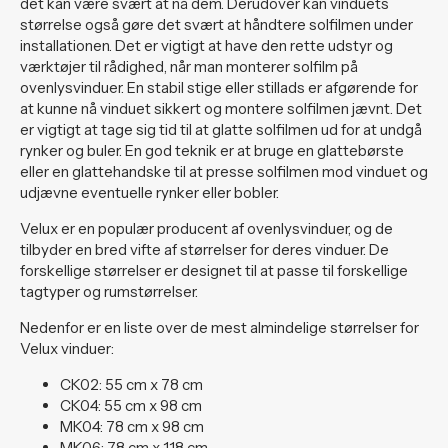
det kan være svært at nå dem. Derudover kan vinduets
størrelse også gøre det svært at håndtere solfilmen under
installationen. Det er vigtigt at have den rette udstyr og
værktøjer til rådighed, når man monterer solfilm på
ovenlysvinduer. En stabil stige eller stillads er afgørende for
at kunne nå vinduet sikkert og montere solfilmen jævnt. Det
er vigtigt at tage sig tid til at glatte solfilmen ud for at undgå
rynker og buler. En god teknik er at bruge en glattebørste
eller en glattehandske til at presse solfilmen mod vinduet og
udjævne eventuelle rynker eller bobler.
Velux er en populær producent af ovenlysvinduer, og de
tilbyder en bred vifte af størrelser for deres vinduer. De
forskellige størrelser er designet til at passe til forskellige
tagtyper og rumstørrelser.
Nedenfor er en liste over de mest almindelige størrelser for
Velux vinduer:
CK02: 55 cm x 78 cm
CK04: 55 cm x 98 cm
MK04: 78 cm x 98 cm
MK06: 78 cm x 118 cm