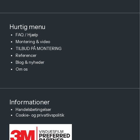
Hurtig menu
FAQ / Hjælp
Montering & video
TILBUD PÅ MONTERING
Referencer
Blog & nyheder
Om os
Informationer
×
Handelsbetingelser
Spørg mig!
Cookie- og privatlivspolitik
Jeg ved alt om solfilm
Har du spørgsmål om varme, blænding
eller den rigtige løsning? Jeg hjælper