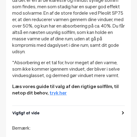
da det er en af de klareste og mindst synlige solfilm
som findes, men som stadig har en super god effekt
mod solvarme. En af de store fordele ved Pleolit SP75
er, at den reducerer varmen gennem dine vinduer, med
over 50%, og kun har en absorbering på ca. 40%. Du får
altså en næsten usynlig solfilm, som kan holde en
masse varme ude af dine rum, uden at gå på
kompromis med dagslyset i dine rum, samt dit gode
udsyn.
*Absorbering er et tal for, hvor meget af den varme,
som ikke kommer igennem vinduet, der bliver i selve
vinduesglasset, og dermed gør vinduet mere varmt.
Læs vores guide til valg af den rigtige solfilm, til
netop dit behov,
tryk her
Vigtigt at vide
Bemærk: