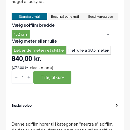
noget af udsynet.
Standardmål
Bestil på egne mål
Bestil vareprøve
Vælg solfilm bredde
152 cm.
Vælg meter eller rulle
Løbende meter i et stykke
Hel rulle a 30,5 meter
840,00
kr.
(
672,00
kr.
ekskl. moms)
Pleolit
SP75,
Tilføj til kurv
INDVENDIG
SOLFILM
MOD
VARME
antal
Beskrivelse
Denne solfilm hører til i kategorien "neutrale" solfilm,