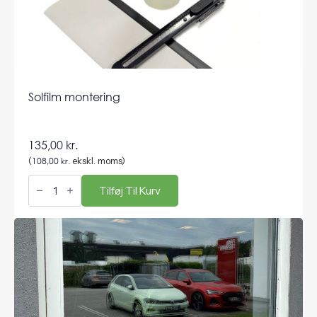
Solfilm montering
135,00
kr.
(
108,00
kr.
ekskl. moms)
Solfilm
montering
Tilføj Til Kurv
antal
Andre varer i samme kategori