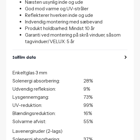
Næsten usynlig inde og ude
God mod varme og UV-stråler
Reflekterer hverken inde og ude
Indvendig montering med sæbevand
Produkt holdbarhed: Mindst 10 år
Garanti ved montering på skrå vinduer, såsom
tagvinduer/VELUX: 5 år
Solfilm data
Enkeltglas 3 mm
Solenergi absorbering:
28%
Udvendig refleksion:
9%
Lysgennemgang:
73%
UV-reduktion:
99%
Blændingsreduktion:
16%
Solvarme afvist:
55%
Lavenergiruder (2-lags)
Solenergi absorbering:
37%