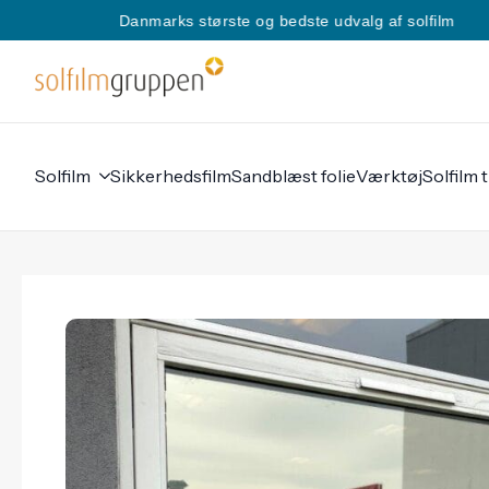
Danmarks største og bedste udvalg af solfilm
Solfilm
Sikkerhedsfilm
Sandblæst folie
Værktøj
Solfilm t