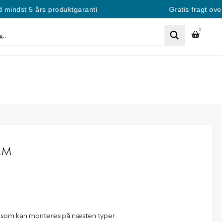
dst 5 års produktgaranti
Gratis fragt over 400 
0
ILM
og som kan monteres på næsten typer