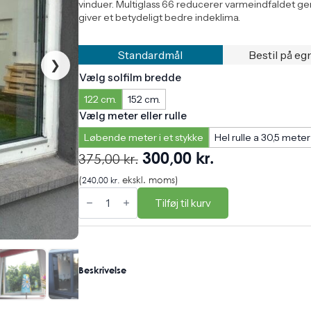
vinduer. Multiglass 66 reducerer varmeindfaldet g
giver et betydeligt bedre indeklima.
Standardmål
Bestil på eg
❯
Vælg solfilm bredde
122 cm.
152 cm.
Vælg meter eller rulle
Løbende meter i et stykke
Hel rulle a 30,5 meter
Den
Den
300,00
kr.
375,00
kr.
oprindelige
aktuelle
(
240,00
kr.
ekskl. moms)
MultiGlass
pris
pris
66,
Tilføj til kurv
var:
er:
INDVENDIG
SOLFILM
375,00 kr..
300,00 kr..
antal
Beskrivelse