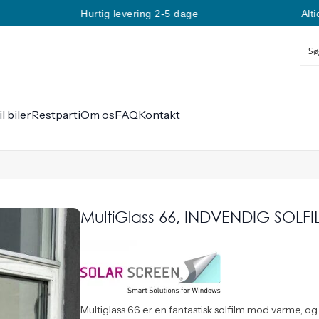
Hurtig levering 2-5 dage
Altid min
il biler
Restparti
Om os
FAQ
Kontakt
MultiGlass 66, INDVENDIG SOLF
Multiglass 66 er en fantastisk solfilm mod varme, 