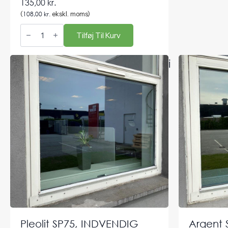
135,00
kr.
(
108,00
kr.
ekskl. moms)
Solfilm
montering
Tilføj Til Kurv
antal
Andre varer i samme kategori
Pleolit SP75, INDVENDIG
Argent 