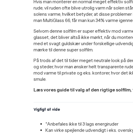
Hvis man monterer en normal meget effektiv solfi
rude, vil ruden ofte blive utrolig varm når solen s
solens varme, hvilket betyder, at disse probleme
man MultiGlass 66, får man kun 34% varme igenne
Selvom denne solfilm er super effektiv mod varme
glasset, det bliver altså ikke mørkt, når du monter
med et svagt guldskær under forskellige udvendig
mærke til denne super solfilm.
På trods af det til tider meget neutrale look på den
og steder, hvor man ønsker helt transparente rud
mod varme til private og eks. kontorer, hvor det ikk
smule.
Læs vores guide til valg af den rigtige solfilm,
Vigtigt at vide
*Anbefales ikke til 3 lags energiruder
Kan virke spejlende udvendigt i eks. oversky