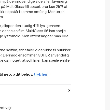
lm på den indvendige side af en lavenergi
tår på. MultiGlass 66 absorberer kun 25% af
r ikke opstår i samme omfang. Monterer
m.
, slipper den stadig 41% lys igennem
e denne solfilm. MultiGlass 66 kan spejle
e lysforhold. Men oftest lægger man ikke
ne solfilm, anbefaler vi den ikke til butikker
er. Derimod er solfilmen SUPER anvendelig
e gør noget, at solfilmen kan spejle en lille
 til netop dit behov,
tryk her
et vejr