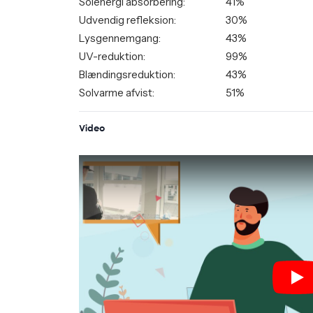
Solenergi absorbering:
41%
Udvendig refleksion:
30%
Lysgennemgang:
43%
UV-reduktion:
99%
Blændingsreduktion:
43%
Solvarme afvist:
51%
Video
Pla