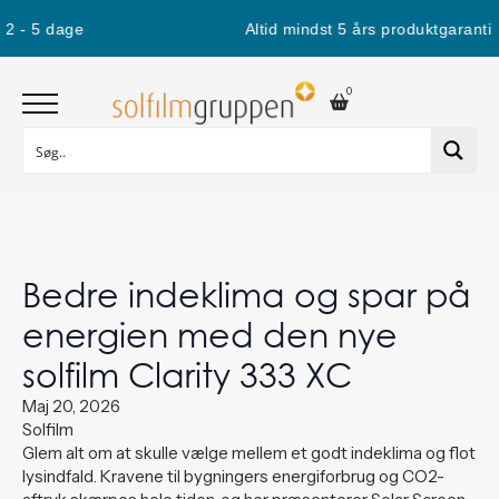
2 - 5 dage
Altid mindst 5 års produktgaranti
0
Bedre indeklima og spar på
energien med den nye
solfilm Clarity 333 XC
Maj 20, 2026
Solfilm
Glem alt om at skulle vælge mellem et godt indeklima og flot
lysindfald. Kravene til bygningers energiforbrug og CO2-