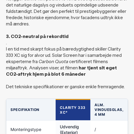
det naturlige dagslys og vinduets oprindelige udseende
fuldstændigt. Det gør den perfekt til prestigebyggerier eller
fredede, historiske ejendomme, hvor facadens udtryk ikke
må ændres.
3. CO2-neutral på rekordtid
.
I en tid med skarpt fokus på bæredygtighed skiller Clarity
333 XC sig for alvor ud. Solar Screen har i samarbejde med
eksperterne fra
Carbon Quota
certificeret filmens
miljøaftryk. Analysen viser, at filmen
har tjent sit eget
CO2-aftryk hjem på blot 6 måneder
Det tekniske specifikationer er ganske enkle fremragende.
ALM.
CLARITY 333
SPECIFIKATION
VINDUESGLAS,
XC*
4 MM
Udvendig
Monteringstype
/
(Exterior)