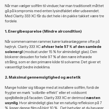
Når man vælger solfilm til vinduer, har man traditionelt måttet
gå på kompromis med enten lysindfaldet eller udseendet.
Med Clarity 333 XC får du det hele i én pakke takket være tre
fordele.
1. Energibesparelse (Mindre aircondition)
Når sommervarmen rammer, kører køleanlæggene ofte på
højtryk. Clarity 333 XC
afviser hele 57 % af den samlede
solenergi
(modsat under 15 % for almindeligt glas). Den
blokerer desuden for hele 97 % af den nære infrarøde
stråling, som er den primære kilde til solvarme. Det giver et
væsentligt bedre indeklima.
2. Maksimal gennemsigtighed og æstetik
Mange holder sig tilbage med at installere solfilm, fordi de
frygter en mørk “solbrille-effekt” eller et voldsomt
spejlbillede på facaden. Clarity 333 XC er derimod
næsten
usynlig
. Hvor almindeligt glas har en naturlig refleksion på 7
%, ligger denne film på blot 10 %. . Det betyder, at du bevarer