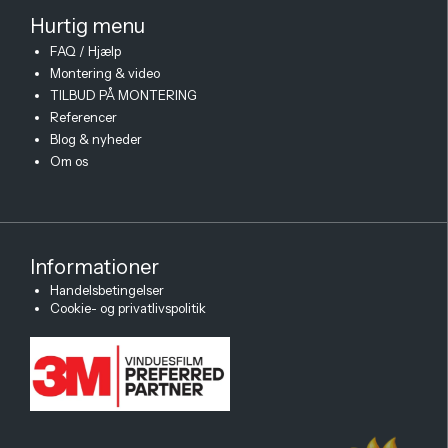
Hurtig menu
FAQ / Hjælp
Montering & video
TILBUD PÅ MONTERING
Referencer
Blog & nyheder
Om os
Informationer
Handelsbetingelser
×
Spørg mig!
Cookie- og privatlivspolitik
Jeg ved alt om solfilm
Har du spørgsmål om varme, blænding
eller den rigtige løsning? Jeg hjælper
dig hurtigt videre, helt uden ventetid.