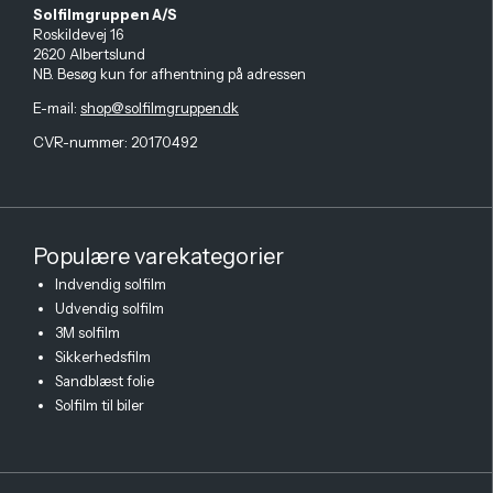
Solfilmgruppen A/S
Roskildevej 16
2620 Albertslund
NB. Besøg kun for afhentning på adressen
E-mail
:
shop@solfilmgruppen.dk
CVR-nummer: 20170492
Populære varekategorier
Indvendig solfilm
Udvendig solfilm
3M solfilm
Sikkerhedsfilm
Sandblæst folie
Solfilm til biler