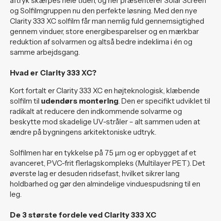
aftryk skærpes hele tiden, og her præsenterer Solar Screen
og Solfilmgruppen nu den perfekte løsning. Med den nye
Clarity 333 XC solfilm får man nemlig fuld gennemsigtighed
gennem vinduer, store energibesparelser og en mærkbar
reduktion af solvarmen og altså bedre indeklima i én og
samme arbejdsgang.
Hvad er Clarity 333 XC?
Kort fortalt er Clarity 333 XC en højteknologisk, klæbende
solfilm til
udendørs montering
. Den er specifikt udviklet til
radikalt at reducere den indkommende solvarme og
beskytte mod skadelige UV-stråler – alt sammen uden at
ændre på bygningens arkitektoniske udtryk.
Solfilmen har en tykkelse på 75 µm og er opbygget af et
avanceret, PVC-frit flerlagskompleks (Multilayer PET). Det
øverste lag er desuden ridsefast, hvilket sikrer lang
holdbarhed og gør den almindelige vinduespudsning til en
leg.
De 3 største fordele ved Clarity 333 XC