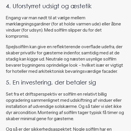
4. Uforstyrret udsigt og æstetik
Engang var man nødt til at vælge mellem
mørklægningsgardiner (for at holde varmen ude) eller åbne
vinduer (for udsyn). Med solfilm slipper du for det
kompromis.
Spejlsolfilm kan give en reflekterende overflade udefra, der
skaber privatliv for gæsterne indenfor, samtidig med at de
stadig kan kigge ud. Neutrale og næsten usynlige solfilm
bevarer bygningens oprindelige look – hvilket især er vigtigt
for hoteller med arkitektonisk bevaringsværdige facader.
5. En investering, der betaler sig
Set fra et driftsperspektiv er solfilm en relativt billig
opgradering sammenlignet med udskiftning af vinduer eller
installation af udvendige solskærme. Og så taler vi slet ikke
dyr aircondition. Montering af solfilm tager typisk få timer og
skaber minimal gene for gæsterne.
Og så er der sikkerhedsaspektet: Nogle solfilm har en