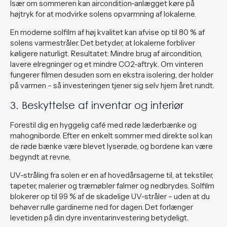
Især om sommeren kan aircondition-anlægget køre på
højtryk for at modvirke solens opvarmning af lokalerne.
En moderne solfilm af høj kvalitet kan afvise op til 80 % af
solens varmestråler. Det betyder, at lokalerne forbliver
køligere naturligt. Resultatet: Mindre brug af aircondition,
lavere elregninger og et mindre CO2-aftryk. Om vinteren
fungerer filmen desuden som en ekstra isolering, der holder
på varmen – så investeringen tjener sig selv hjem året rundt.
3. Beskyttelse af inventar og interiør
Forestil dig en hyggelig café med røde læderbænke og
mahogniborde. Efter en enkelt sommer med direkte sol kan
de røde bænke være blevet lyserøde, og bordene kan være
begyndt at revne.
UV-stråling fra solen er en af hovedårsagerne til, at tekstiler,
tapeter, malerier og træmøbler falmer og nedbrydes. Solfilm
blokerer op til 99 % af de skadelige UV-stråler – uden at du
behøver rulle gardinerne ned for dagen. Det forlænger
levetiden på din dyre inventarinvestering betydeligt.