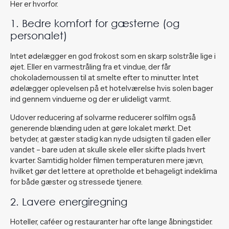
Her er hvorfor.
1. Bedre komfort for gæsterne (og
personalet)
Intet ødelægger en god frokost som en skarp solstråle lige i
øjet. Eller en varmestråling fra et vindue, der får
chokolademoussen til at smelte efter to minutter. Intet
ødelægger oplevelsen på et hotelværelse hvis solen bager
ind gennem vinduerne og der er ulideligt varmt.
Udover reducering af solvarme reducerer solfilm også
generende blænding uden at gøre lokalet mørkt. Det
betyder, at gæster stadig kan nyde udsigten til gaden eller
vandet – bare uden at skulle skele eller skifte plads hvert
kvarter. Samtidig holder filmen temperaturen mere jævn,
hvilket gør det lettere at opretholde et behageligt indeklima
for både gæster og stressede tjenere.
2. Lavere energiregning
Hoteller, caféer og restauranter har ofte lange åbningstider.