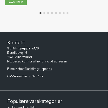
Læs mere
Kontakt
Solfilmgruppen A/S
Roskildevej 16
2620 Albertslund
NB. Besøg kun for afhentning på adressen
E-mail
:
shop@solfilmgruppen.dk
CVR-nummer: 20170492
Populære varekategorier
Indvendig solfilm