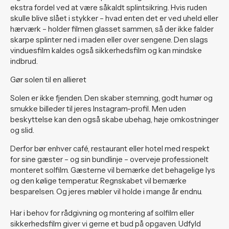
ekstra fordel ved at være såkaldt splintsikring. Hvis ruden
skulle blive slået i stykker – hvad enten det er ved uheld eller
hærværk – holder filmen glasset sammen, så der ikke falder
skarpe splinter ned i maden eller over sengene. Den slags
vinduesfilm kaldes også sikkerhedsfilm og kan mindske
indbrud.
Gør solen til en allieret
Solen er ikke fjenden. Den skaber stemning, godt humør og
smukke billeder til jeres Instagram-profil. Men uden
beskyttelse kan den også skabe ubehag, høje omkostninger
og slid.
Derfor bør enhver café, restaurant eller hotel med respekt
for sine gæster – og sin bundlinje – overveje professionelt
monteret solfilm. Gæsterne vil bemærke det behagelige lys
og den kølige temperatur. Regnskabet vil bemærke
besparelsen. Og jeres møbler vil holde i mange år endnu.
Har i behov for rådgivning og montering af solfilm eller
sikkerhedsfilm giver vi gerne et bud på opgaven. Udfyld