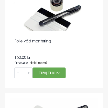
Folie våd montering
150,00
kr.
(
120,00
kr.
ekskl. moms)
Folie
våd
Tilføj Til Kurv
montering
antal