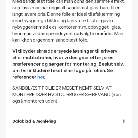
Med sandblæst folie kan man opnå den samme effekt,
som hvis man har originalt sandblæst glas, bare til en
langt lavere pris. Denne folie er ideel til afskærmning
imod nysgerrige blikke og kan være til stor gavn i
nybyggerier med eks. kontorer m.m. opbygget i glas,
hvor man vil dæmpe indsynet i udvalgte områder. Man
kan ikke se igennem sandblæst folie.
Vi tilbyder skræddersyede løsninger til erhverv
eller institutioner, hvor vi designer efter jeres
præferencer og sørger for montering. Beslut selv,
om I vil inkludere tekst eller logo på folien. Se
referencer
her
.
SANDBLÆST FOLIE ER MEGET NEMT SELV AT
MONTERE, ISÆR HVIS DU BRUGER SÆBEVAND (kan
også monteres uden)
Datablad & Montering