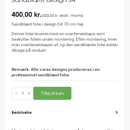
400,00
kr.
(
320,00
kr.
ekskl. moms)
Sandblæst folie i design S4, 70 cm. høj.
Denne folie leveres med en overførselstape, som
beskytter folien under montering. Efter montering, hiver
man overførselstapen af, og den sandblæste folie sidder
tilbage på vinduet.
Bemærk: Alle vores designs produceres i en
professionel sandblæst folie.
Sandblæst
design
Tilføj til kurv
S4
antal
Beskrivelse