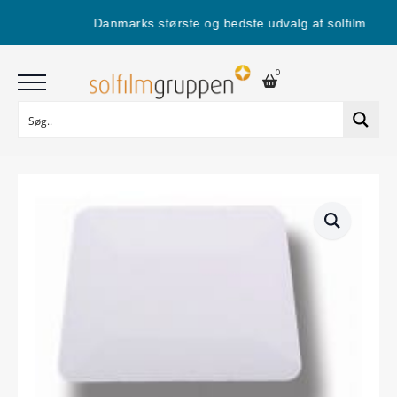
Danmarks største og bedste udvalg af solfilm
0