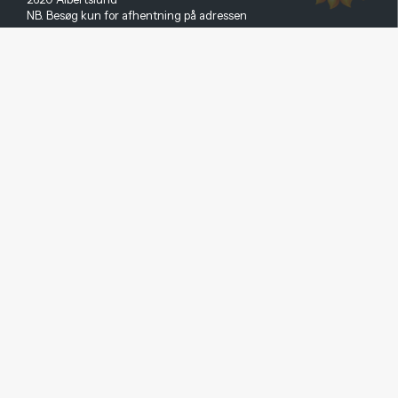
NB. Besøg kun for afhentning på adressen
E-mail
:
shop@solfilmgruppen.dk
CVR-nummer: 20170492
Populære varekategorier
Indvendig solfilm
Udvendig solfilm
3M solfilm
Sikkerhedsfilm
Sandblæst folie
Solfilm til biler
Hurtig menu