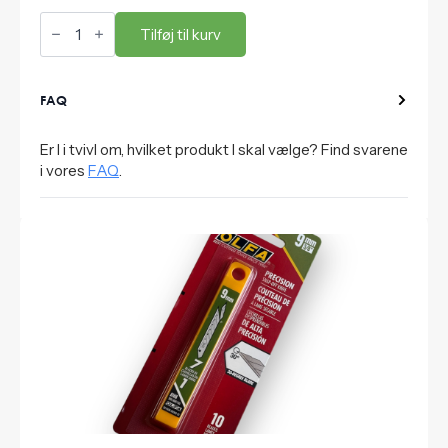
Hvid
teflon
Tilføj til kurv
kort
antal
FAQ
Er I i tvivl om, hvilket produkt I skal vælge? Find svarene
i vores
FAQ
.
Andre varer i samme kategori