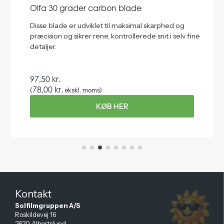
Olfa 30 grader carbon blade
Disse blade er udviklet til maksimal skarphed og
præcision og sikrer rene, kontrollerede snit i selv fine
detaljer.
97,50
kr.
78,00
kr.
(
ekskl. moms)
KØB HER
Kontakt
Solfilmgruppen A/S
Roskildevej 16
2620 Albertslund