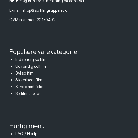
NB. Besøg kun for afhentning på adressen
E-mail
:
shop@solfilmgruppen.dk
CVR-nummer: 20170492
Populære varekategorier
Indvendig solfilm
Udvendig solfilm
3M solfilm
Sikkerhedsfilm
Sandblæst folie
Solfilm til biler
Hurtig menu
FAQ / Hjælp