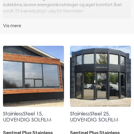
indeklima, lavere energiomkostninger og øget komfort året
rundt. Et bæredygtigt valg for fremtiden.
Vis mere
StainlessSteel 15,
StainlessSteel 25,
UDVENDIG SOLFILM
UDVENDIG SOLFILM
Sentinel Plus Stainless
Sentinel Plus Stainless