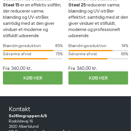
Steel 15
er en effektiv solfilm,
Steel 25
reducerer varme,
der reducerer varme,
blænding og UV-stråler
blænding og UV-stråler,
effektivt, samtidig med at den
samtidig med at den giver
giver vinduer et stilfuldt,
vinduer et moderne og
moderne og professionelt
stilfuldt udseende.
udseende.
Blændingsreduktion
85%
Blændingsreduktion
74%
Solvarme afvist
75%
Solvarme afvist
65%
360,00
kr.
360,00
kr.
Fra:
Fra:
KØB HER
KØB HER
Kontakt
Solfilmgruppen A/S
Roskildevej 16
2620 Albertslund