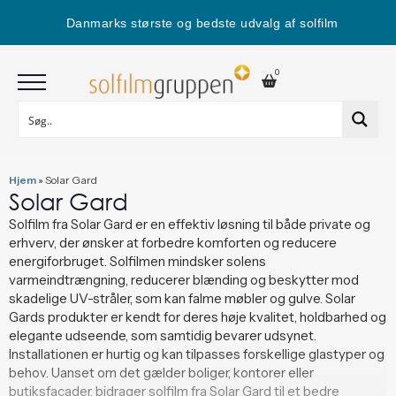
Danmarks største og bedste udvalg af solfilm
0
Hjem
»
Solar Gard
Solar Gard
Solfilm fra Solar Gard er en effektiv løsning til både private og
erhverv, der ønsker at forbedre komforten og reducere
energiforbruget. Solfilmen mindsker solens
varmeindtrængning, reducerer blænding og beskytter mod
skadelige UV-stråler, som kan falme møbler og gulve. Solar
Gards produkter er kendt for deres høje kvalitet, holdbarhed og
elegante udseende, som samtidig bevarer udsynet.
Installationen er hurtig og kan tilpasses forskellige glastyper og
behov. Uanset om det gælder boliger, kontorer eller
butiksfacader, bidrager solfilm fra Solar Gard til et bedre